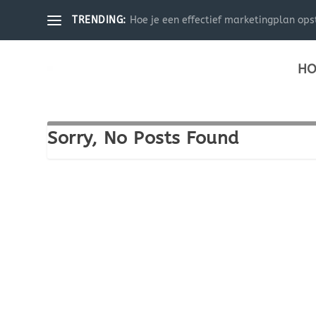
Hoe je een effectief marketingplan ops
TRENDING:
HO
Sorry, No Posts Found